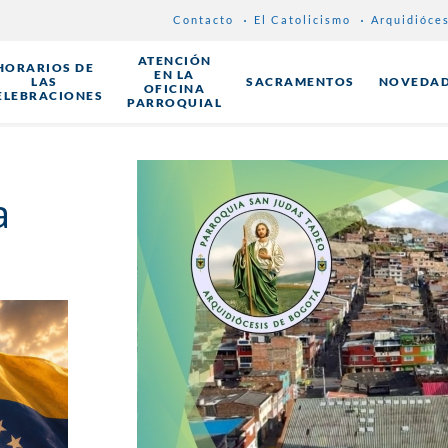
Contacto
El Catolicismo
Arquidióce
ATENCIÓN
HORARIOS DE
EN LA
LAS
SACRAMENTOS
NOVEDA
OFICINA
ELEBRACIONES
PARROQUIAL
a