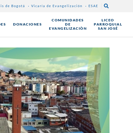
sis de Bogotá
Vicaría de Evangelización
ESAE
COMUNIDADES
LICEO
DES
DONACIONES
DE
PARROQUIAL
EVANGELIZACIÒN
SAN JOSÉ