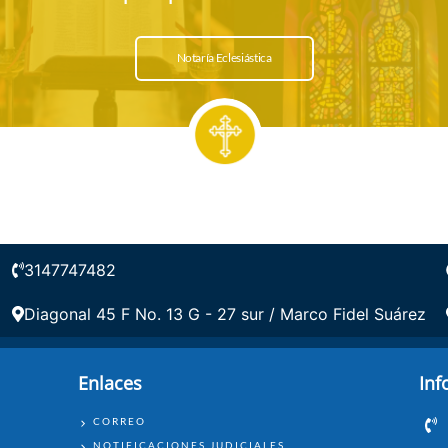
Notaría Eclesiástica
3147747482
Diagonal 45 F No. 13 G - 27 sur / Marco Fidel Suárez
Enlaces
Inf
ENLACES
CORREO
NOTIFICACIONES JUDICIALES