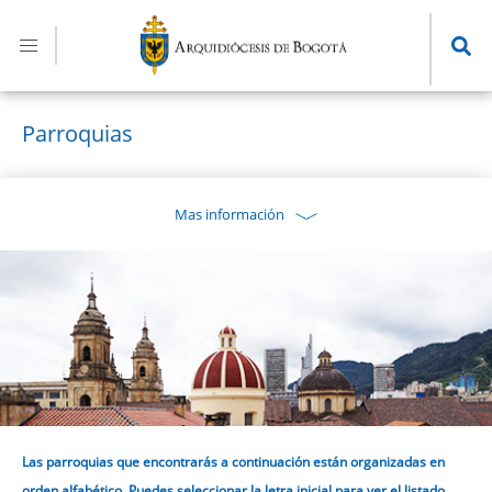
Pasar
al
contenido
principal
Parroquias
Mas información
Las parroquias que encontrarás a continuación están organizadas en
orden alfabético. Puedes seleccionar la letra inicial para ver el listado